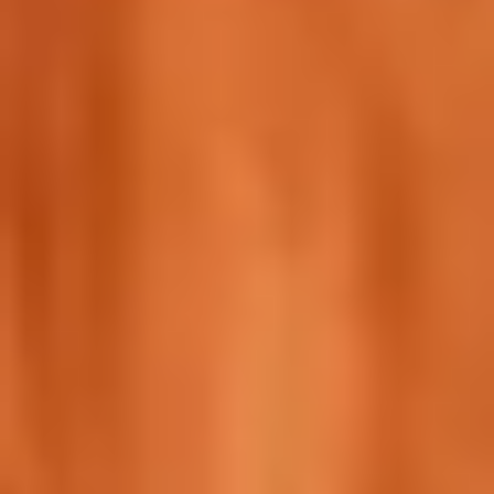
Upptäck Norrköpings bästa
frisörsalonger – från trendiga studios
till mysiga salonger med personlig
service. Här hittar du klippning, färg