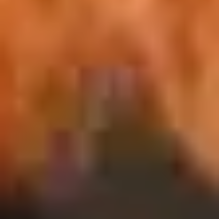
här salonger för alla behov och stilar.
Norrköpings frisörer &
hårstylister 2025
I den här guiden samlar vi
bästa frisörerna
i Norrköping 2025
– från trendiga
citysalonger till erfarna stylister med lång
erfarenhet.
Här hittar du allt från kreativa klippningar
och balayage till hårförlängning,
keratinbehandling och exklusiv hårvård.
Boka tid hos en av Norrköpings mest
omtyckta frisörer och låt proffsen ta hand
om ditt hår!