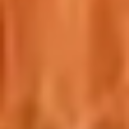
och styling för alla hårtyper och stilar.
Senast uppdaterad: 29 juli, 2026
Innehåll
Dags för ny frisyr, färg eller styling? I
Norrköping finns ett brett utbud av frisörer
och hårstylister som hjälper dig att hitta rätt
look. Oavsett om du vill klippa topparna,
göra en total förändring, färga håret eller
boka en styling inför fest och bröllop – finns