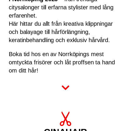
Foto representerar inte salongen
Salong Skvallertorget är en populär
frisörsalong mitt i centrala Norrköping,
precis vid det ikoniska torget med samma