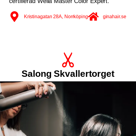
STUDIO e-hair NIVÅ
Foto: STUDIEO e-hair
En centralt belägen salong med
professionella frisörer som erbjuder ett brett