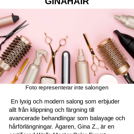
namn. Här möts du av ett varmt
välkomnande, erfaren personal och modern
styling i en avslappnad miljö. Salongen
erbjuder allt från klassiska klippningar för
dam, herr och barn till färg, slingor,
balayage, permanent, bryn & fransar samt
keratinbehandlingar.
Kungsgatan 39, Norrköping
salongskvallertorget.se