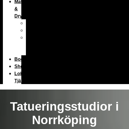
Mat
&
Dryck
Restauranger
Caféer
Barer
&
Pubar
Boende
Shop
Lokala
Tjänster
Tatueringsstudior i
Norrköping