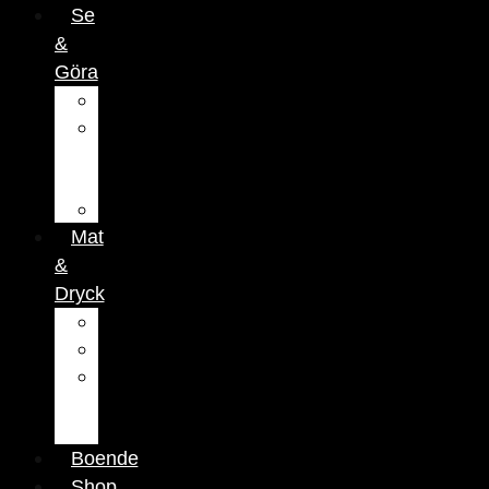
Se
&
Göra
Aktiviteter
Hälsa
&
Skönhet
Nattliv
Mat
&
Dryck
Restauranger
Caféer
Barer
&
Pubar
Boende
Shop