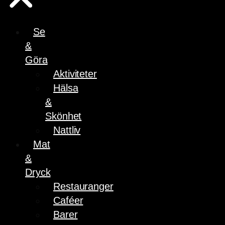
Se
&
Göra
Aktiviteter
Hälsa
&
Skönhet
Nattliv
Mat
&
Dryck
Restauranger
Caféer
Barer