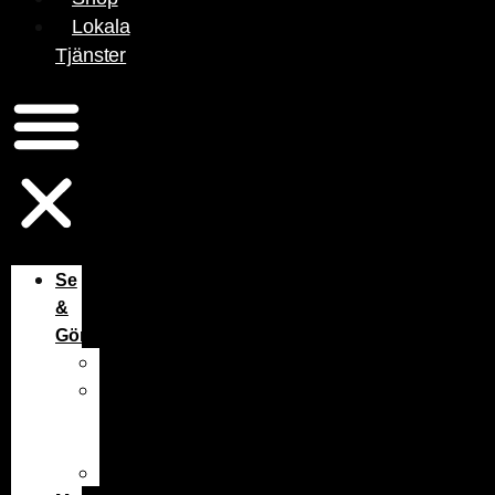
Lokala
Tjänster
Se
&
Göra
Aktiviteter
Hälsa
&
Skönhet
Nattliv